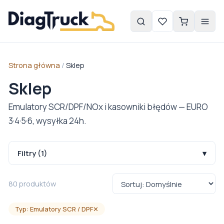
Strona główna
/
Sklep
Sklep
Emulatory SCR/DPF/NOx i kasowniki błędów — EURO
3·4·5·6, wysyłka 24h.
Filtry
(1)
▾
80
produktów
Typ: Emulatory SCR / DPF
✕