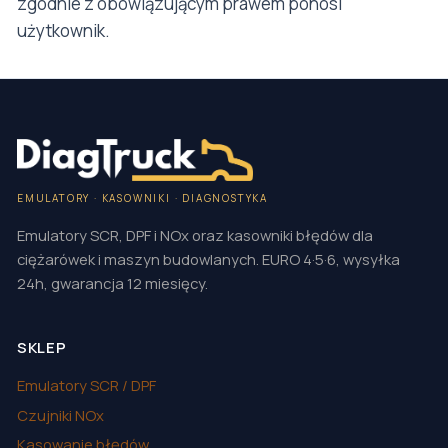
zgodnie z obowiązującym prawem ponosi
użytkownik.
EMULATORY · KASOWNIKI · DIAGNOSTYKA
Emulatory SCR, DPF i NOx oraz kasowniki błędów dla
ciężarówek i maszyn budowlanych. EURO 4·5·6, wysyłka
24h, gwarancja 12 miesięcy.
SKLEP
Emulatory SCR / DPF
Czujniki NOx
Kasowanie błędów