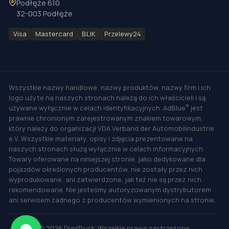
Podłęże 610
32-003 Podłęże
Visa
Mastercard
BLIK
Przelewy24
Wszystkie nazwy handlowe, nazwy produktów, nazwy firm i ich
logo użyte na naszych stronach należą do ich właścicieli i są
®
używane wyłącznie w celach identyfikacyjnych. AdBlue
jest
prawnie chronionym zarejestrowanym znakiem towarowym,
który należy do organizacji VDA Verband der Automobilindustrie
e.V. Wszystkie materiały, opisy i zdjęcia prezentowane na
naszych stronach służą wyłącznie w celach informacyjnych.
Towary oferowane na niniejszej stronie, jako dedykowane dla
pojazdów określonych producentów, nie zostały przez nich
wyprodukowane, ani zatwierdzone, jak też nie są przez nich
rekomendowane. Nie jesteśmy autoryzowanym dystrybutorem
ani serwisem żadnego z producentów wymienionych na stronie.
©
2026
DiagTruck. Wszelkie prawa zastrzeżone.