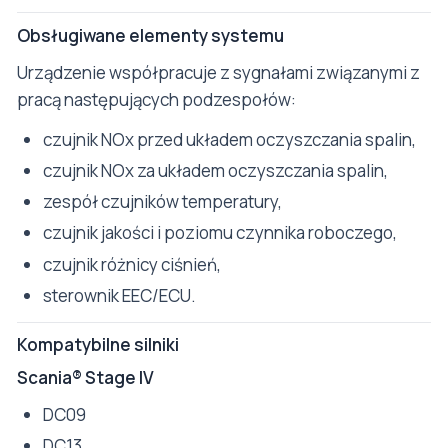
Obsługiwane elementy systemu
Urządzenie współpracuje z sygnałami związanymi z
pracą następujących podzespołów:
czujnik NOx przed układem oczyszczania spalin,
czujnik NOx za układem oczyszczania spalin,
zespół czujników temperatury,
czujnik jakości i poziomu czynnika roboczego,
czujnik różnicy ciśnień,
sterownik EEC/ECU.
Kompatybilne silniki
Scania® Stage IV
DC09
DC13