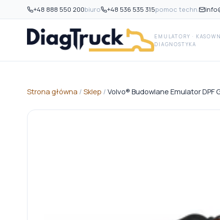
+48 888 550 200
biuro
+48 536 535 315
pomoc techn.
info
EMULATORY · KASOWNI
DIAGNOSTYKA
Strona główna
/
Sklep
/
Volvo® Budowlane Emulator DPF 