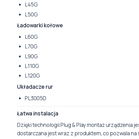
L45G
L50G
Ładowarki kołowe
L60G
L70G
L90G
L110G
L120G
Układacze rur
PL3005D
Łatwa instalacja
Dzięki technologii Plug & Play montaż urządzenia jes
dostarczana jest wraz z produktem, co pozwala n