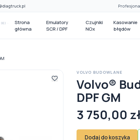
@diagtruck.pl
Profesjona
Strona
Emulatory
Czujniki
Kasowanie
KI ·
główna
SCR / DPF
NOx
błędów
GM
VOLVO BUDOWLANE
Volvo® Bu
DPF GM
3 750,00 z
Dodaj do koszyka