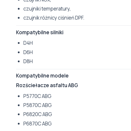
czujniki temperatury,
czujnik różnicy ciśnień DPF.
Kompatybilne silniki
D4H
D6H
D8H
Kompatybilne modele
Rozściełacze asfaltu ABG
P5770C ABG
P5870C ABG
P6820C ABG
P6870C ABG