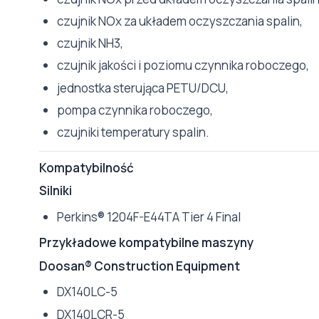
czujnik NOx za układem oczyszczania spalin,
czujnik NH3,
czujnik jakości i poziomu czynnika roboczego,
jednostka sterująca PETU/DCU,
pompa czynnika roboczego,
czujniki temperatury spalin.
Kompatybilność
Silniki
Perkins® 1204F-E44TA Tier 4 Final
Przykładowe kompatybilne maszyny
Doosan® Construction Equipment
DX140LC-5
DX140LCR-5