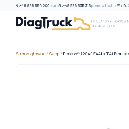
+48 888 550 200
biuro
+48 536 535 315
pomoc techn.
info
EMULATORY · KASOWNI
DIAGNOSTYKA
Strona główna
/
Sklep
/
Perkins® 1204f-E44ta T4f Emula