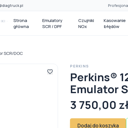
@diagtruck.pl
Profesjona
Strona
Emulatory
Czujniki
Kasowanie
KI ·
główna
SCR / DPF
NOx
błędów
tor SCR/DOC
PERKINS
Perkins® 1
Emulator 
3 750,00 z
Dodaj do koszyka