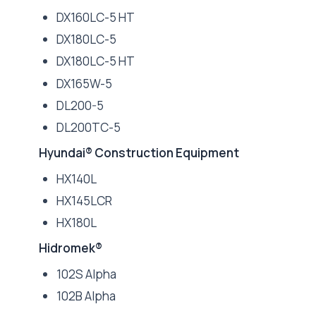
DX160LC-5 HT
DX180LC-5
DX180LC-5 HT
DX165W-5
DL200-5
DL200TC-5
Hyundai® Construction Equipment
HX140L
HX145LCR
HX180L
Hidromek®
102S Alpha
102B Alpha