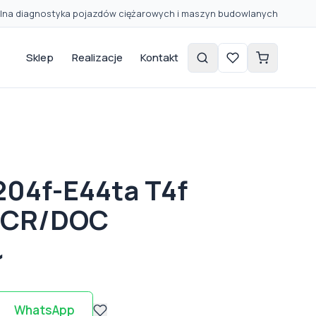
lna diagnostyka pojazdów ciężarowych i maszyn budowlanych
Sklep
Realizacje
Kontakt
204f-E44ta T4f
SCR/DOC
ł
WhatsApp