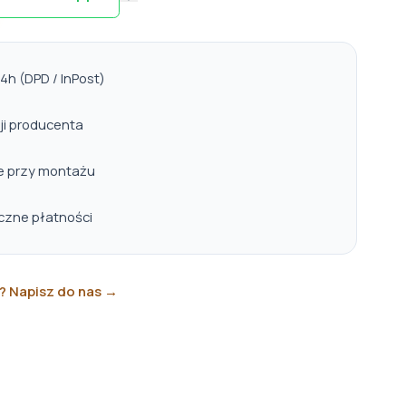
h (DPD / InPost)
ji producenta
e przy montażu
eczne płatności
? Napisz do nas →