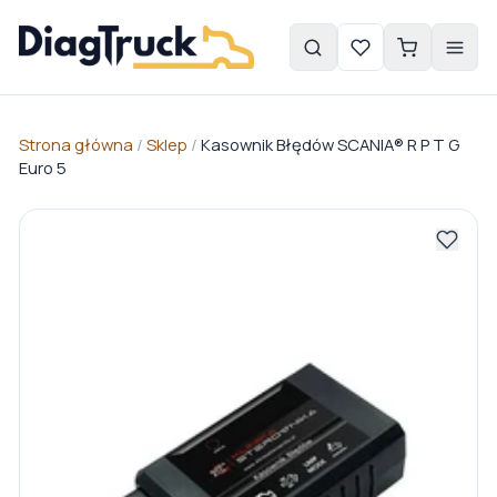
Strona główna
/
Sklep
/
Kasownik Błędów SCANIA® R P T G
Euro 5