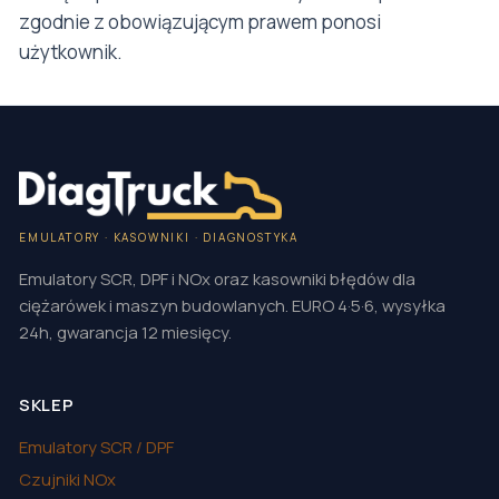
zgodnie z obowiązującym prawem ponosi
użytkownik.
EMULATORY · KASOWNIKI · DIAGNOSTYKA
Emulatory SCR, DPF i NOx oraz kasowniki błędów dla
ciężarówek i maszyn budowlanych. EURO 4·5·6, wysyłka
24h, gwarancja 12 miesięcy.
SKLEP
Emulatory SCR / DPF
Czujniki NOx