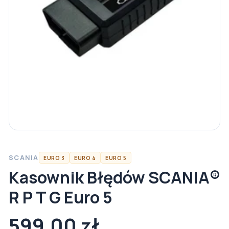
SCANIA
EURO 3
EURO 4
EURO 5
Kasownik Błędów SCANIA®
R P T G Euro 5
599,00 zł