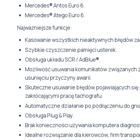
Mercedes® Antos Euro 6.
Mercedes® Atego Euro 6.
Najważniejsze funkcje:
Kasowanie wszystkich nieaktywnych błędów za
Szybkie czyszczenie pamięci usterek.
Obsługa układu SCR / AdBlue®.
Możliwość usuwania komunikatów związanych z
usunięciu przyczyny awarii.
Skuteczne usuwanie błędów pojawiających się 
zakłócającymi pracę tachografu.
Automatyczne działanie po podłączeniu do gn
Obsługa Plug & Play.
Brak konieczności używania komputera diagno
Idealne rozwiązanie dla kierowców, firm transp