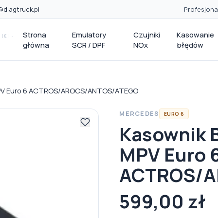
@diagtruck.pl
Profesjona
Strona
Emulatory
Czujniki
Kasowanie
KI ·
główna
SCR / DPF
NOx
błędów
PV Euro 6 ACTROS/AROCS/ANTOS/ATEGO
MERCEDES
EURO 6
Kasownik
MPV Euro 
ACTROS/A
599,00 zł