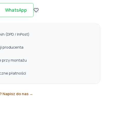
WhatsApp
h (DPD / InPost)
ji producenta
e przy montażu
eczne płatności
? Napisz do nas →