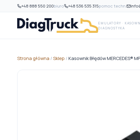
+48 888 550 200
biuro
+48 536 535 315
pomoc techn.
info
EMULATORY · KASOWNI
DIAGNOSTYKA
Strona główna
/
Sklep
/
Kasownik Błędów MERCEDES® M