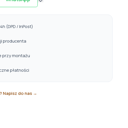
h (DPD / InPost)
ji producenta
e przy montażu
eczne płatności
? Napisz do nas →