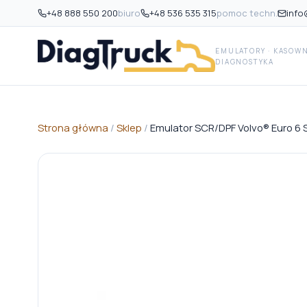
+48 888 550 200
biuro
+48 536 535 315
pomoc techn.
info
EMULATORY · KASOWNI
DIAGNOSTYKA
Strona główna
/
Sklep
/
Emulator SCR/DPF Volvo® Euro 6 