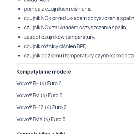
pompa z czujnikiem ciśnienia,
czujnik NOx przed układem oczyszczania spalin
czujnik NOx za układem oczyszczania spalin,
zespół czujników temperatury,
czujnik różnicy ciśnień DPF,
czujnik poziomu i temperatury czynnika robocz
Kompatybilne modele
Volvo® FH (4) Euro 6
Volvo® FM (4) Euro 6
Volvo® FH16 (4) Euro 6
Volvo® FMX (4) Euro 6
Kompatybilne silniki