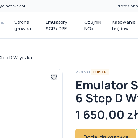
@diagtruck.pl
Profesjona
Strona
Emulatory
Czujniki
Kasowanie
KI ·
główna
SCR / DPF
NOx
błędów
Step D Wtyczka
VOLVO
EURO 6
Emulator 
6 Step D W
1 650,00 z
Dodaj do koszyka