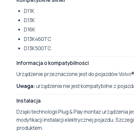
D11K
D13K
D16K
D13K460TC
D13K500TC
Informacja o kompatybilności
Urządzenie przeznaczone jest do pojazdów Volvo® 
Uwaga:
urządzenie nie jest kompatybilne z pojazd
Instalacja
Dzięki technologii Plug & Play montaż urządzenia j
modyfikacji instalacji elektrycznej pojazdu. Szcze
produktem.