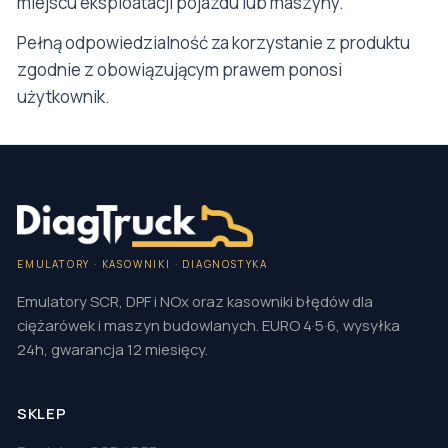
miejscu eksploatacji pojazdu lub maszyny.
Pełną odpowiedzialność za korzystanie z produktu
zgodnie z obowiązującym prawem ponosi
użytkownik.
EMULATORY · KASOWNIKI · DIAGNOSTYKA
Emulatory SCR, DPF i NOx oraz kasowniki błędów dla
ciężarówek i maszyn budowlanych. EURO 4·5·6, wysyłka
24h, gwarancja 12 miesięcy.
SKLEP