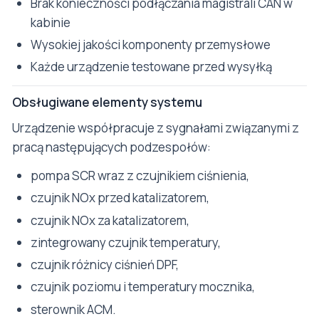
Brak konieczności podłączania magistrali CAN w
kabinie
Wysokiej jakości komponenty przemysłowe
Każde urządzenie testowane przed wysyłką
Obsługiwane elementy systemu
Urządzenie współpracuje z sygnałami związanymi z
pracą następujących podzespołów:
pompa SCR wraz z czujnikiem ciśnienia,
czujnik NOx przed katalizatorem,
czujnik NOx za katalizatorem,
zintegrowany czujnik temperatury,
czujnik różnicy ciśnień DPF,
czujnik poziomu i temperatury mocznika,
sterownik ACM.