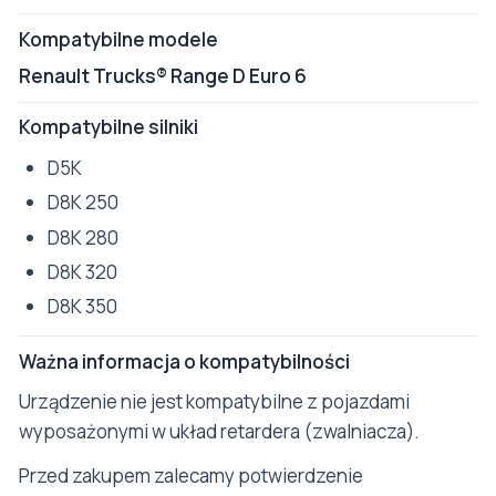
Kompatybilne modele
Renault Trucks® Range D Euro 6
Kompatybilne silniki
D5K
D8K 250
D8K 280
D8K 320
D8K 350
Ważna informacja o kompatybilności
Urządzenie nie jest kompatybilne z pojazdami
wyposażonymi w układ retardera (zwalniacza).
Przed zakupem zalecamy potwierdzenie