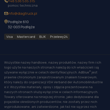
+48 536 535 315
pomoc techniczna
info@diagtruck.pl
Podłęże 610
32-003 Podłęże
Visa
Mastercard
BLIK
Przelewy24
Wszystkie nazwy handlowe, nazwy produktów, nazwy firm i ich
logo użyte na naszych stronach należą do ich właścicieli i są
®
używane wyłącznie w celach identyfikacyjnych. AdBlue
jest
prawnie chronionym zarejestrowanym znakiem towarowym,
który należy do organizacji VDA Verband der Automobilindustrie
e.V. Wszystkie materiały, opisy i zdjęcia prezentowane na
naszych stronach służą wyłącznie w celach informacyjnych.
Towary oferowane na niniejszej stronie, jako dedykowane dla
pojazdów określonych producentów, nie zostały przez nich
wyprodukowane, ani zatwierdzone, jak też nie są przez nich