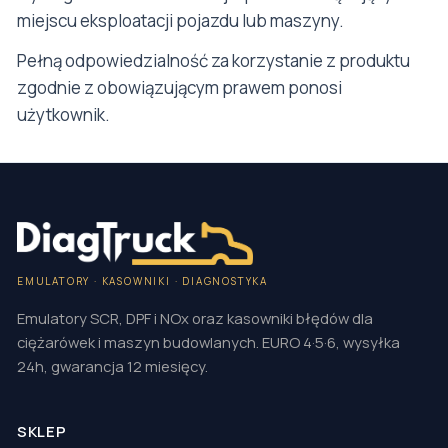
miejscu eksploatacji pojazdu lub maszyny.
Pełną odpowiedzialność za korzystanie z produktu
zgodnie z obowiązującym prawem ponosi
użytkownik.
EMULATORY · KASOWNIKI · DIAGNOSTYKA
Emulatory SCR, DPF i NOx oraz kasowniki błędów dla
ciężarówek i maszyn budowlanych. EURO 4·5·6, wysyłka
24h, gwarancja 12 miesięcy.
SKLEP