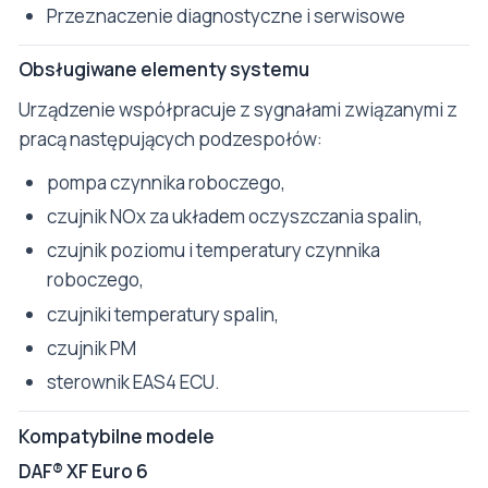
Przeznaczenie diagnostyczne i serwisowe
Obsługiwane elementy systemu
Urządzenie współpracuje z sygnałami związanymi z
pracą następujących podzespołów:
pompa czynnika roboczego,
czujnik NOx za układem oczyszczania spalin,
czujnik poziomu i temperatury czynnika
roboczego,
czujniki temperatury spalin,
czujnik PM
sterownik EAS4 ECU.
Kompatybilne modele
DAF® XF Euro 6