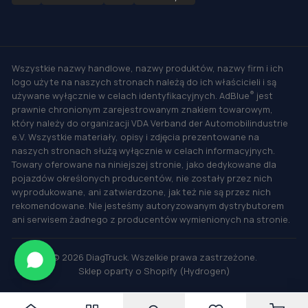
Wszystkie nazwy handlowe, nazwy produktów, nazwy firm i ich
logo użyte na naszych stronach należą do ich właścicieli i są
®
używane wyłącznie w celach identyfikacyjnych. AdBlue
jest
prawnie chronionym zarejestrowanym znakiem towarowym,
który należy do organizacji VDA Verband der Automobilindustrie
e.V. Wszystkie materiały, opisy i zdjęcia prezentowane na
naszych stronach służą wyłącznie w celach informacyjnych.
Towary oferowane na niniejszej stronie, jako dedykowane dla
pojazdów określonych producentów, nie zostały przez nich
wyprodukowane, ani zatwierdzone, jak też nie są przez nich
rekomendowane. Nie jesteśmy autoryzowanym dystrybutorem
ani serwisem żadnego z producentów wymienionych na stronie.
©
2026
DiagTruck. Wszelkie prawa zastrzeżone.
Sklep oparty o Shopify (Hydrogen)