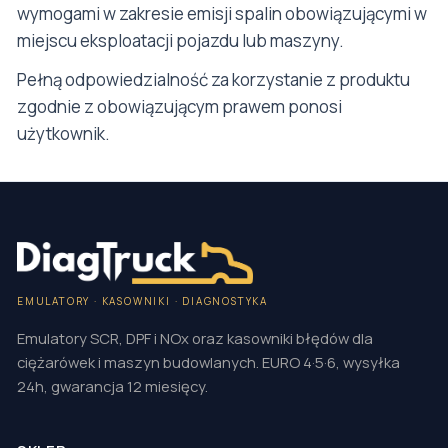
wymogami w zakresie emisji spalin obowiązującymi w
miejscu eksploatacji pojazdu lub maszyny.
Pełną odpowiedzialność za korzystanie z produktu
zgodnie z obowiązującym prawem ponosi
użytkownik.
EMULATORY · KASOWNIKI · DIAGNOSTYKA
Emulatory SCR, DPF i NOx oraz kasowniki błędów dla
ciężarówek i maszyn budowlanych. EURO 4·5·6, wysyłka
24h, gwarancja 12 miesięcy.