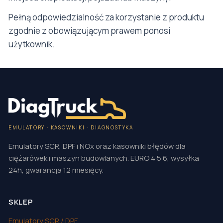
Pełną odpowiedzialność za korzystanie z produktu
zgodnie z obowiązującym prawem ponosi
użytkownik.
EMULATORY · KASOWNIKI · DIAGNOSTYKA
Emulatory SCR, DPF i NOx oraz kasowniki błędów dla
ciężarówek i maszyn budowlanych. EURO 4·5·6, wysyłka
24h, gwarancja 12 miesięcy.
SKLEP
Emulatory SCR / DPF