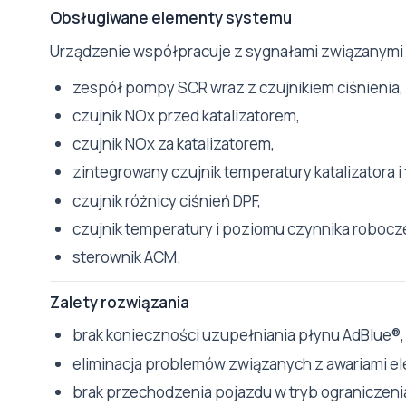
Obsługiwane elementy systemu
Urządzenie współpracuje z sygnałami związanymi
zespół pompy SCR wraz z czujnikiem ciśnienia,
czujnik NOx przed katalizatorem,
czujnik NOx za katalizatorem,
zintegrowany czujnik temperatury katalizatora i f
czujnik różnicy ciśnień DPF,
czujnik temperatury i poziomu czynnika robocz
sterownik ACM.
Zalety rozwiązania
brak konieczności uzupełniania płynu AdBlue®,
eliminacja problemów związanych z awariami 
brak przechodzenia pojazdu w tryb ograniczen