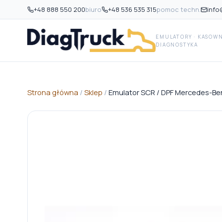
+48 888 550 200
biuro
+48 536 535 315
pomoc techn.
info
EMULATORY · KASOWNI
DIAGNOSTYKA
Strona główna
/
Sklep
/
Emulator SCR / DPF Mercedes-Be