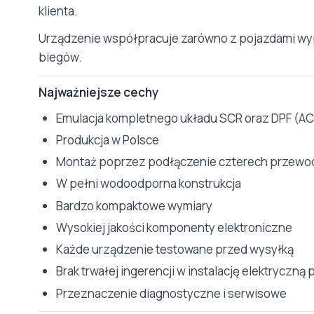
klienta.
Urządzenie współpracuje zarówno z pojazdami wyp
biegów.
Najważniejsze cechy
Emulacja kompletnego układu SCR oraz DPF (A
Produkcja w Polsce
Montaż poprzez podłączenie czterech przewod
W pełni wodoodporna konstrukcja
Bardzo kompaktowe wymiary
Wysokiej jakości komponenty elektroniczne
Każde urządzenie testowane przed wysyłką
Brak trwałej ingerencji w instalację elektryczną
Przeznaczenie diagnostyczne i serwisowe