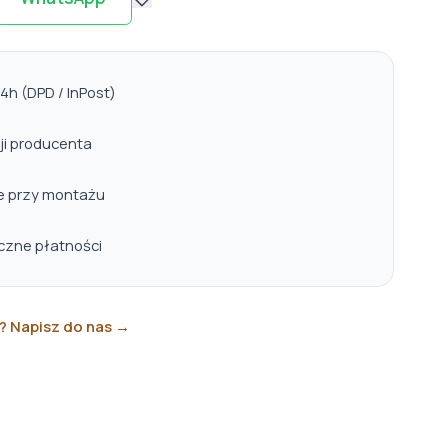
h (DPD / InPost)
ji producenta
e przy montażu
eczne płatności
? Napisz do nas →