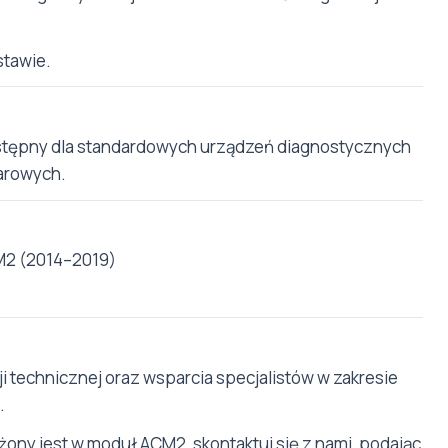
stawie.
stępny dla standardowych urządzeń diagnostycznych
arowych.
M2 (2014–2019)
i technicznej oraz wsparcia specjalistów w zakresie
.
ony jest w moduł ACM2, skontaktuj się z nami, podając