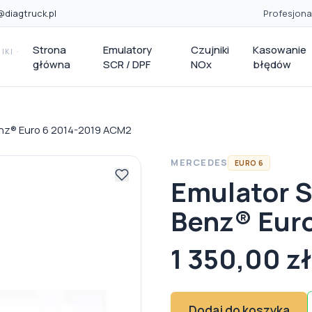
@diagtruck.pl
Profesjona
Strona
Emulatory
Czujniki
Kasowanie
KI ·
główna
SCR / DPF
NOx
błędów
nz® Euro 6 2014-2019 ACM2
MERCEDES
EURO 6
Emulator 
Benz® Eur
1 350,00 zł
Dodaj do koszyka