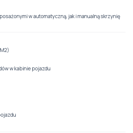
osażonymi w automatyczną, jak i manualną skrzynię
CM2)
ów w kabinie pojazdu
 pojazdu