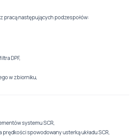
 z pracą następujących podzespołów:
iltra DPF,
ego w zbiorniku,
elementów systemu SCR,
ia prędkości spowodowany usterką układu SCR,