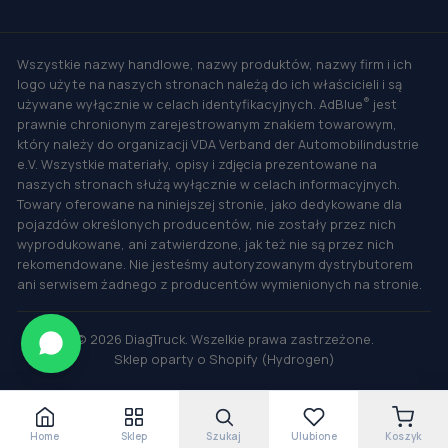
Wszystkie nazwy handlowe, nazwy produktów, nazwy firm i ich
logo użyte na naszych stronach należą do ich właścicieli i są
®
używane wyłącznie w celach identyfikacyjnych. AdBlue
jest
prawnie chronionym zarejestrowanym znakiem towarowym,
który należy do organizacji VDA Verband der Automobilindustrie
e.V. Wszystkie materiały, opisy i zdjęcia prezentowane na
naszych stronach służą wyłącznie w celach informacyjnych.
Towary oferowane na niniejszej stronie, jako dedykowane dla
pojazdów określonych producentów, nie zostały przez nich
wyprodukowane, ani zatwierdzone, jak też nie są przez nich
rekomendowane. Nie jesteśmy autoryzowanym dystrybutorem
ani serwisem żadnego z producentów wymienionych na stronie.
©
2026
DiagTruck. Wszelkie prawa zastrzeżone.
Sklep oparty o Shopify (Hydrogen)
Home
Sklep
Szukaj
Ulubione
Koszyk