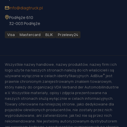
info@diagtruck.pl
Podłęże 610
32-003 Podłęże
Visa
Mastercard
BLIK
Przelewy24
Wszystkie nazwy handlowe, nazwy produktów, nazwy firm i ich
logo użyte na naszych stronach należą do ich właścicieli i są
®
używane wyłącznie w celach identyfikacyjnych. AdBlue
jest
prawnie chronionym zarejestrowanym znakiem towarowym,
który należy do organizacji VDA Verband der Automobilindustrie
e.V. Wszystkie materiały, opisy i zdjęcia prezentowane na
naszych stronach służą wyłącznie w celach informacyjnych.
Towary oferowane na niniejszej stronie, jako dedykowane dla
pojazdów określonych producentów, nie zostały przez nich
wyprodukowane, ani zatwierdzone, jak też nie są przez nich
rekomendowane. Nie jesteśmy autoryzowanym dystrybutorem
ani serwisem żadnego z producentów wymienionych na stronie.