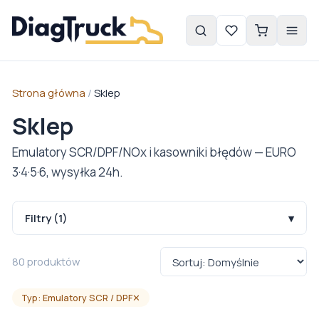
Strona główna
/
Sklep
Sklep
Emulatory SCR/DPF/NOx i kasowniki błędów — EURO
3·4·5·6, wysyłka 24h.
Filtry
(1)
▾
80
produktów
Typ: Emulatory SCR / DPF
✕